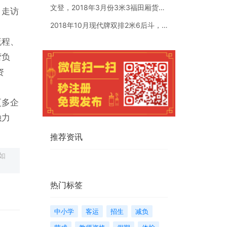
文登，2018年3月份3米3福田厢货。国五全柴汽油1.5排量
、走访
2018年10月现代牌双排2米6后斗，个人一手车，车是现代牌
流程、
营负
资
更多企
融力
推荐资讯
如
热门标签
中小学
客运
招生
减负