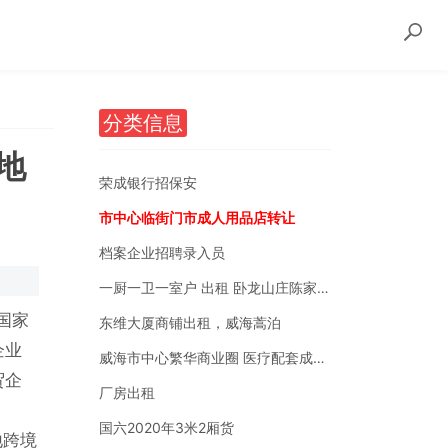
分类信息
地
荣成银行招保安
市中心临街门市成人用品店转让
档案企业招聘录入员
一厨一卫一室户 出租 卧龙山庄陈家后沟附近
国家
东维大厦商铺出租，威海蒿泊
企业
威海市中心繁华商业圈 医疗配套成熟 南北通透
贸企
厂房出租
国六2020年3米2厢货
地跨境