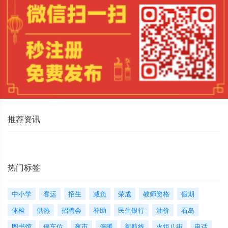
推荐资讯
热门标签
中小学
客运
招生
减负
荣成
教师资格
假期
体检
供热
招聘会
补助
民生银行
油价
石岛
图书馆
停车位
夜市
停暖
新航线
火炬八街
电话