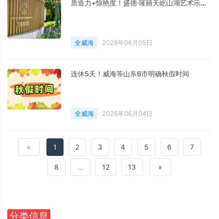
质造力+惊艳度！盛德·璀丽天屹山湖艺术示范区圆满启卷
全威海
2026年06月05日
连休5天！威海等山东6市明确秋假时间
全威海
2026年06月04日
«
1
2
3
4
5
6
7
8
...
12
13
»
分类信息