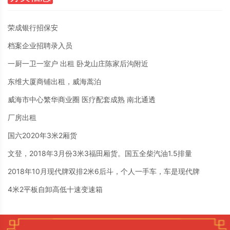
荣成银行招保安
档案企业招聘录入员
一厨一卫一室户 出租 卧龙山庄陈家后沟附近
东维大厦商铺出租，威海蒿泊
威海市中心繁华商业圈 医疗配套成熟 南北通透
厂房出租
国六2020年3米2厢货
文登，2018年3月份3米3福田厢货。国五全柴汽油1.5排量
2018年10月现代牌双排2米6后斗，个人一手车，车是现代牌
4米2平板自卸高低十速变速箱