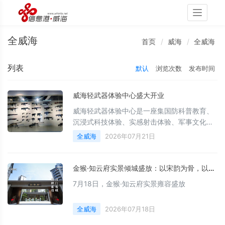
Toggle
navigati
全威海
首页
威海
全威海
列表
默认
浏览次数
发布时间
威海轻武器体验中心盛大开业
威海轻武器体验中心是一座集国防科普教育、
沉浸式科技体验、实感射击体验、军事文化传
播于一体的综合性多功能体验场馆。
全威海
2026年07月21日
金猴·知云府实景倾城盛放：以宋韵为骨，以匠心为魂，敬呈一席东方隐奢生活范本
7月18日，金猴·知云府实景雍容盛放
全威海
2026年07月18日