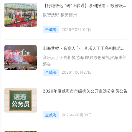
【行稳致远 “码”上联通】系列报道： 数智沃野 粮安德州
数智沃野 粮安德州
全威海
2026年07月02日
山海共鸣・音愈人心｜音乐人丁于亮相悦芯海 即兴原创献礼滨海康养盛会
音乐人丁于亮相悦芯海 即兴原创献礼滨海康养
盛会
全威海
2026年06月27日
2026年度威海市市级机关公开遴选公务员公告
全威海
2026年06月08日