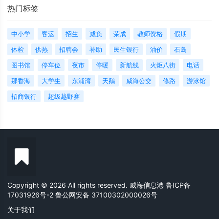
热门标签
中小学
客运
招生
减负
荣成
教师资格
假期
体检
供热
招聘会
补助
民生银行
油价
石岛
图书馆
停车位
夜市
停暖
新航线
火炬八街
电话
那香海
大学生
东浦湾
天鹅
威海公交
修路
游泳馆
招商银行
超级越野赛
Copyright © 2026 All rights reserved. 威海信息港
鲁ICP备
17031926号-2
鲁公网安备 37100302000026号
关于我们