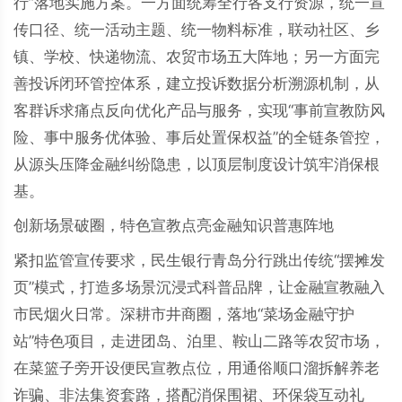
行”落地实施方案。一方面统筹全行各支行资源，统一宣
传口径、统一活动主题、统一物料标准，联动社区、乡
镇、学校、快递物流、农贸市场五大阵地；另一方面完
善投诉闭环管控体系，建立投诉数据分析溯源机制，从
客群诉求痛点反向优化产品与服务，实现“事前宣教防风
险、事中服务优体验、事后处置保权益”的全链条管控，
从源头压降金融纠纷隐患，以顶层制度设计筑牢消保根
基。
创新场景破圈，特色宣教点亮金融知识普惠阵地
紧扣监管宣传要求，民生银行青岛分行跳出传统“摆摊发
页”模式，打造多场景沉浸式科普品牌，让金融宣教融入
市民烟火日常。深耕市井商圈，落地“菜场金融守护
站”特色项目，走进团岛、泊里、鞍山二路等农贸市场，
在菜篮子旁开设便民宣教点位，用通俗顺口溜拆解养老
诈骗、非法集资套路，搭配消保围裙、环保袋互动礼