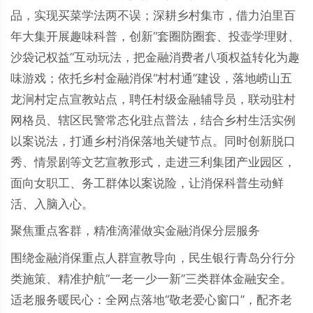
品，实现买菜学法两不误；深耕乡村集市，借力泊里百
年大集开展趣味科普，创新“套圈防圈套、投壶学理财、
沙袋记权益”互动玩法，把金融消费者八项权益转化为趣
味游戏；依托乡村金融消保“村村通”建设，落地崂山五
龙涧村定点宣教站点，聘任村级金融辅导员，联动驻村
网格员、辖区民警常态化驻点普法，结合乡村生活实例
以案说法，打通乡村消保落地关键节点。同时创新脱口
秀、情景剧等文艺宣教形式，走进三利集团产业园区，
面向女职工、务工群体以案说险，让消保科普生动鲜
活、入脑入心。
聚焦重点客群，精准滴灌做实金融消保分层服务
围绕金融消保重点人群宣教导向，民生银行青岛分行分
类施策、精准护航“一老一少一新”三类群体金融安全。
适老服务暖民心：全网点落地“敬老爱心窗口”，配齐老