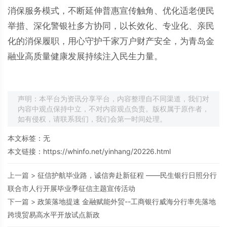
消保服务模式，不断延伸普惠宣传触角、优化适老便民
举措、深化警银社多方协同，以长效化、专业化、亲民
化的消保履职，用心守护千家万户财产安全，为青岛金
融业高质量健康发展持续注入民生力量。
声明：本平台为资讯分享平台，内容整理自不同渠道，我们对
内容中观点保持中立，不对内容观点负责。版权属于原作者，
如有侵权，请联系我们，我们会第一时间处理。
本文标签：无
本文链接：
https://whinfo.net/yinhang/20226.html
上一篇 >
征信护航毕业路，诚信奔赴新征程 ——民生银行日照分行
联合市人行开展毕业季征信主题宣传活动
下一篇 >
政策落地提速 金融赋能外贸--工商银行威海分行率先落地
跨境贸易高水平开放试点新政