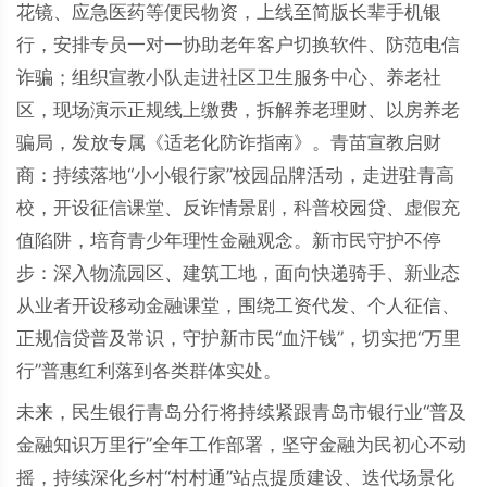
花镜、应急医药等便民物资，上线至简版长辈手机银
行，安排专员一对一协助老年客户切换软件、防范电信
诈骗；组织宣教小队走进社区卫生服务中心、养老社
区，现场演示正规线上缴费，拆解养老理财、以房养老
骗局，发放专属《适老化防诈指南》。青苗宣教启财
商：持续落地“小小银行家”校园品牌活动，走进驻青高
校，开设征信课堂、反诈情景剧，科普校园贷、虚假充
值陷阱，培育青少年理性金融观念。新市民守护不停
步：深入物流园区、建筑工地，面向快递骑手、新业态
从业者开设移动金融课堂，围绕工资代发、个人征信、
正规信贷普及常识，守护新市民“血汗钱”，切实把“万里
行”普惠红利落到各类群体实处。
未来，民生银行青岛分行将持续紧跟青岛市银行业“普及
金融知识万里行”全年工作部署，坚守金融为民初心不动
摇，持续深化乡村“村村通”站点提质建设、迭代场景化