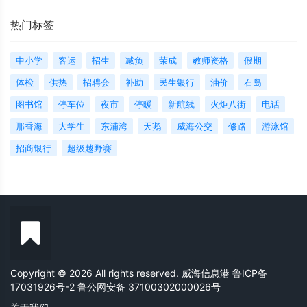
热门标签
中小学
客运
招生
减负
荣成
教师资格
假期
体检
供热
招聘会
补助
民生银行
油价
石岛
图书馆
停车位
夜市
停暖
新航线
火炬八街
电话
那香海
大学生
东浦湾
天鹅
威海公交
修路
游泳馆
招商银行
超级越野赛
Copyright © 2026 All rights reserved. 威海信息港
鲁ICP备
17031926号-2
鲁公网安备 37100302000026号