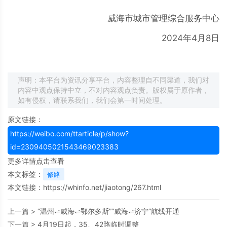
威海市城市管理综合服务中心
2024年4月8日
声明：本平台为资讯分享平台，内容整理自不同渠道，我们对
内容中观点保持中立，不对内容观点负责。版权属于原作者，
如有侵权，请联系我们，我们会第一时间处理。
原文链接：
https://weibo.com/ttarticle/p/show?
id=2309405021543469023383
更多详情点击查看
本文标签：
修路
本文链接：
https://whinfo.net/jiaotong/267.html
上一篇 >
“温州⇌威海⇌鄂尔多斯”“威海⇌济宁”航线开通
下一篇 >
4月19日起，35、42路临时调整