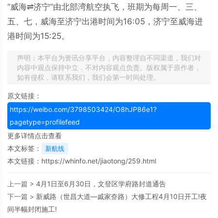
“威海⇌济宁”由北部湾航空执飞，班期为每周一、三、
五、七，威海至济宁出港时间为16:05，济宁至威海进
港时间为15:25。
声明：本平台为资讯分享平台，内容整理自不同渠道，我们对
内容中观点保持中立，不对内容观点负责。版权属于原作者，
如有侵权，请联系我们，我们会第一时间处理。
原文链接：
https://weibo.com/3798503424/O8hJP86e1?
pagetype=profilefeed
更多详情点击查看
本文标签：
新航线
本文链接：
https://whinfo.net/jiaotong/259.html
上一篇 >
4月1日至6月30日，文登区学府路封道通告
下一篇 >
新威路（世昌大道—戚家夼路）大修工程4月10日开工!夜
间半幅封闭施工!