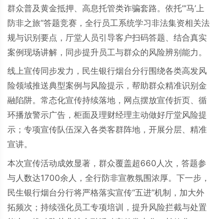
群众普及黄金抵押、高息托管类诈骗套路。依托“‘马’上
防非之旅”答题竞赛，全行员工系统学习非法集资相关法
规与识别要点，厅堂人员引导客户扫码答题、结合真实
案例现场讲解，同步提升员工与群众的风险辨别能力。
线上宣传同步发力，民生银行烟台分行围绕各类高发风
险领域推送典型案例与风险提示，帮助群众精准识别金
融陷阱。常态化宣传持续落地，网点摆放宣传折页、循
环播放警示广告，柜面及理财经理主动做好厅堂风险提
示；专项宣传队伍深入各类客群阵地，开展分层、精准
宣讲。
本次宣传活动成效显著，群众覆盖超660人次，答题参
与人数达1700余人，全行防非宣教氛围浓厚。下一步，
民生银行烟台分行将严格落实宣传“五进”机制，加大外
拓频次；持续强化员工专项培训，提升风险拦截与处置