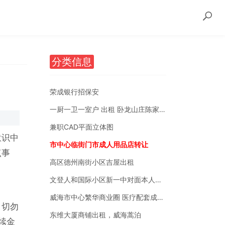
分类信息
荣成银行招保安
一厨一卫一室户 出租 卧龙山庄陈家后沟附近
兼职CAD平面立体图
意识中
市中心临街门市成人用品店转让
点事
高区德州南街小区吉屋出租
文登人和国际小区新一中对面本人自有房销售
威海市中心繁华商业圈 医疗配套成熟 南北通透
。切勿
东维大厦商铺出租，威海蒿泊
续金