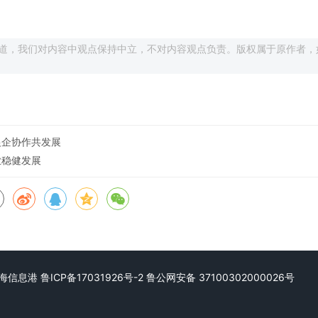
道，我们对内容中观点保持中立，不对内容观点负责。版权属于原作者，
银企协作共发展
业稳健发展
d. 威海信息港
鲁ICP备17031926号-2
鲁公网安备 37100302000026号