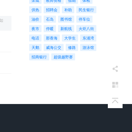
荣成
教师资格
假期
体检
供热
招聘会
补助
民生银行
油价
石岛
图书馆
停车位
如
夜市
停暖
新航线
火炬八街
电话
那香海
大学生
东浦湾
天鹅
威海公交
修路
游泳馆
招商银行
超级越野赛