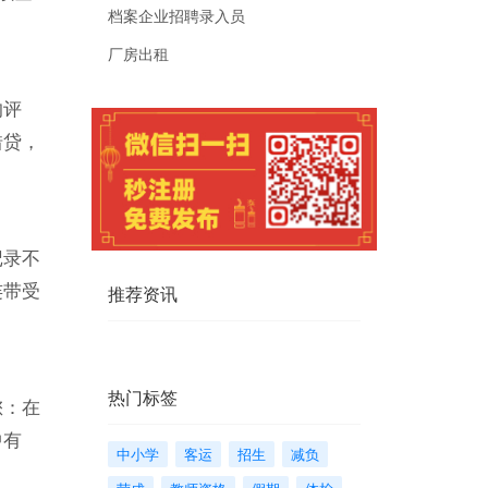
档案企业招聘录入员
厂房出租
的评
借贷，
记录不
连带受
推荐资讯
热门标签
您：在
中有
中小学
客运
招生
减负