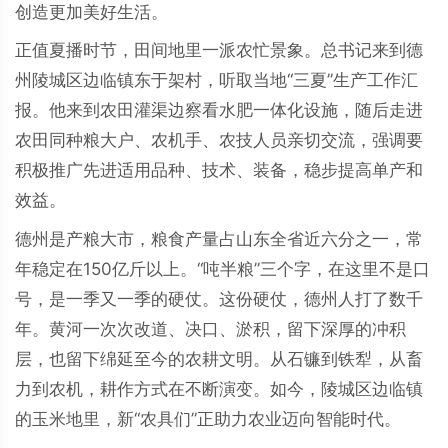
创造更加美好生活。
正值夏播时节，田间地里一派农忙景象。总书记来到德
州陵城区边临镇东于架村，听取当地“三夏”生产工作汇
报。他来到农田灌渠边察看水肥一体化设施，随后走进
农田同种粮大户、农机手、农技人员亲切交流，强调要
积极推广先进适用品种、技术、装备，稳步提高单产和
效益。
德州是产粮大市，粮食产量占山东全省近六分之一，常
年稳定在150亿斤以上。“吨半粮”三个字，在这里不是口
号，是一季又一季的硬仗。这份硬仗，德州人打了数千
年。黄河一次次改道、决口、淤积，留下深厚的冲积
层，也留下绵延至今的农耕文明。从石镰到铁犁，从畜
力到农机，耕作方式在不断演变。如今，陵城区边临镇
的玉米地里，新“农具们”正助力农业迈向智能时代。