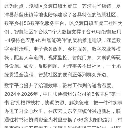
此为起点，陵城区义渡口镇五虎庄、齐河县华店镇、夏
津县苏留庄镇等地也陆续建起了各具特色的智慧社区、
数字乡村5G数字化服务平台。以义渡口镇五虎庄社区为
例，智慧社区平台以“1个大数据支撑平台+9项智慧应用
+4项特色应用+N种智能硬件”的架构推进建设，涵盖数
字乡村治理、电子党务政务、乡村服务、数字农业等模
块，配套人车道闸、视频监控、智能门禁、大喇叭等硬
件设施。如今，反映问题、办理事务不出社区，一个系
统贯通全流程，智慧社区的便利正落到群众身边。
数字平台提升了治理效率，驻村工作则传递着温度。
2024至2026年，中国联通德州分公司的6名驻村“第一
书记”扎根帮扶村，协调资源、解决急难，把一件件实事
办进了群众心坎里。在庆云县东辛店镇付兴赵新村，联
通驻村书记协调资金为村里更换了66盏太阳能路灯，村