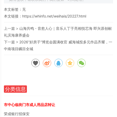
本文标签：无
本文链接：
https://whinfo.net/weihais/20227.html
上一篇 >
山海共鸣・音愈人心｜音乐人丁于亮相悦芯海 即兴原创献
礼滨海康养盛会
下一篇 >
2026“好房子”博览会圆满收官 威海城投多元作品齐耀，一
中南项目瞩目全城
分类信息
市中心临街门市成人用品店转让
荣成银行招保安