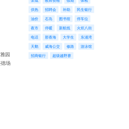
荣成
教师资格
假期
体检
供热
招聘会
补助
民生银行
油价
石岛
图书馆
停车位
夜市
停暖
新航线
火炬八街
电话
那香海
大学生
东浦湾
天鹅
威海公交
修路
游泳馆
奢雅园
招商银行
超级越野赛
盛德场