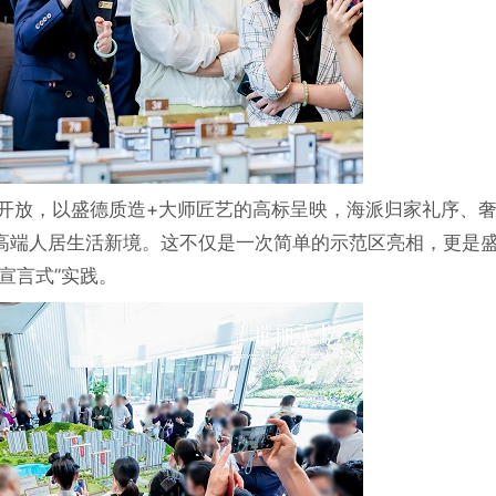
式开放，以盛德质造+大师匠艺的高标呈映，海派归家礼序、
高端人居生活新境。这不仅是一次简单的示范区亮相，更是
宣言式”实践。