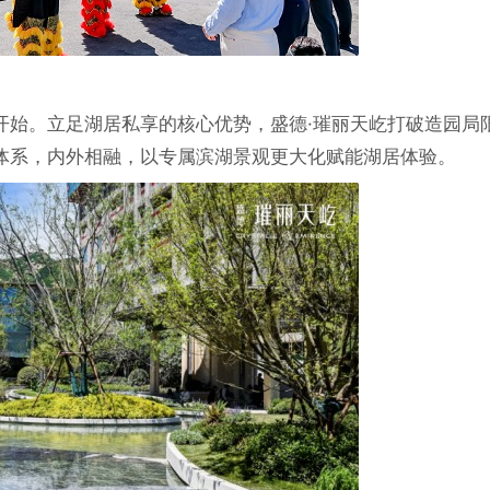
开始。立足湖居私享的核心优势，盛德·璀丽天屹打破造园局
体系，内外相融，以专属滨湖景观更大化赋能湖居体验。