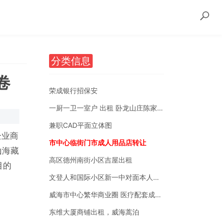
分类信息
卷
荣成银行招保安
一厨一卫一室户 出租 卧龙山庄陈家后沟附近
兼职CAD平面立体图
企业商
市中心临街门市成人用品店转让
山海藏
高区德州南街小区吉屋出租
目的
文登人和国际小区新一中对面本人自有房销售
威海市中心繁华商业圈 医疗配套成熟 南北通透
东维大厦商铺出租，威海蒿泊