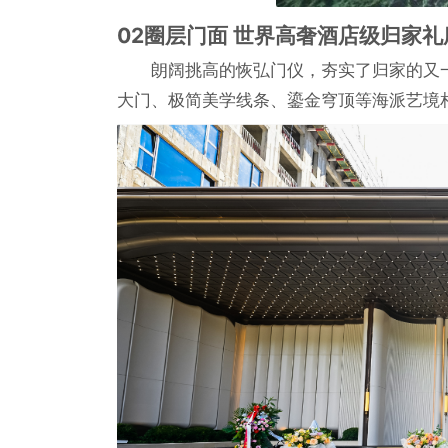
02圈层门面 世界高奢酒店级归家礼
朗阔挑高的恢弘门仪，夯实了归家的又
大门、极简美学线条、鎏金穹顶等海派艺境