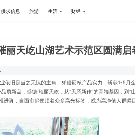
供求信息
旅游
生活
财经
·璀丽天屹山湖艺术示范区圆满启
8
实业依旧是当之无愧的主角，凭借硬核产品实力，斩获1-5月
品质新盘，盛德·璀丽天屹，从“天系新作”的高端基因，到“
全维进阶，自面市起便顶着众多高光标签，成为高净值人群瞩