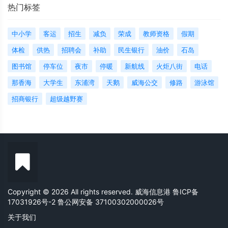
热门标签
中小学
客运
招生
减负
荣成
教师资格
假期
体检
供热
招聘会
补助
民生银行
油价
石岛
图书馆
停车位
夜市
停暖
新航线
火炬八街
电话
那香海
大学生
东浦湾
天鹅
威海公交
修路
游泳馆
招商银行
超级越野赛
Copyright © 2026 All rights reserved. 威海信息港
鲁ICP备
17031926号-2
鲁公网安备 37100302000026号
关于我们