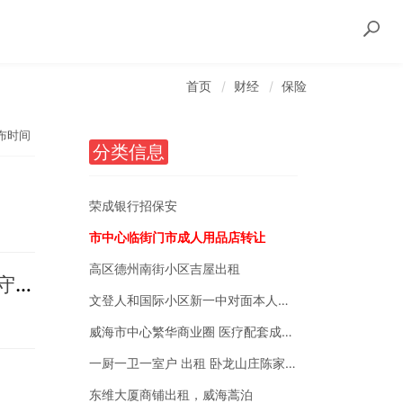
首页
财经
保险
布时间
分类信息
荣成银行招保安
市中心临街门市成人用品店转让
高区德州南街小区吉屋出租
人保财险文登支公司团体意外伤害保险 企业稳健经营的后盾，员工安心奋斗的守护
文登人和国际小区新一中对面本人自有房销售
威海市中心繁华商业圈 医疗配套成熟 南北通透
一厨一卫一室户 出租 卧龙山庄陈家后沟附近
东维大厦商铺出租，威海蒿泊