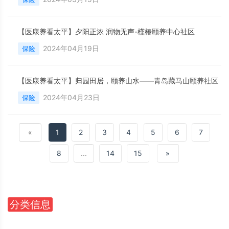
【医康养看太平】夕阳正浓 润物无声-槿椿颐养中心社区
2024年04月19日
保险
【医康养看太平】归园田居，颐养山水——青岛藏马山颐养社区
2024年04月23日
保险
«
1
2
3
4
5
6
7
8
...
14
15
»
分类信息