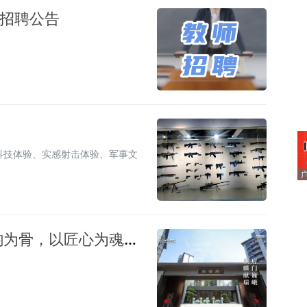
招聘公告
科技体验、实感射击体验、军事文
金猴·知云府实景倾城盛放：以宋韵为骨，以匠心为魂，敬呈一席东方隐奢生活范本