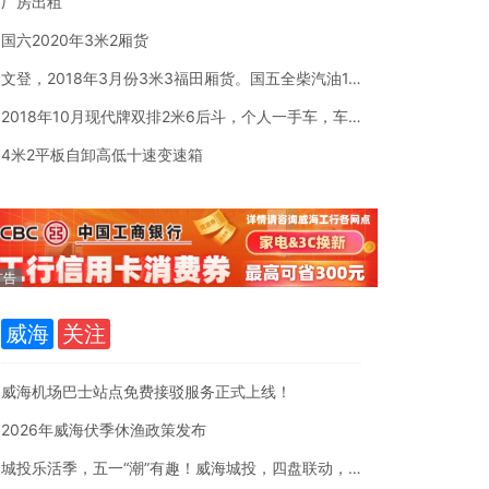
厂房出租
国六2020年3米2厢货
文登，2018年3月份3米3福田厢货。国五全柴汽油1.5排量
2018年10月现代牌双排2米6后斗，个人一手车，车是现代牌
4米2平板自卸高低十速变速箱
威海
关注
威海机场巴士站点免费接驳服务正式上线！
2026年威海伏季休渔政策发布
城投乐活季，五一“潮”有趣！威海城投，四盘联动，给生活加点「乐」。