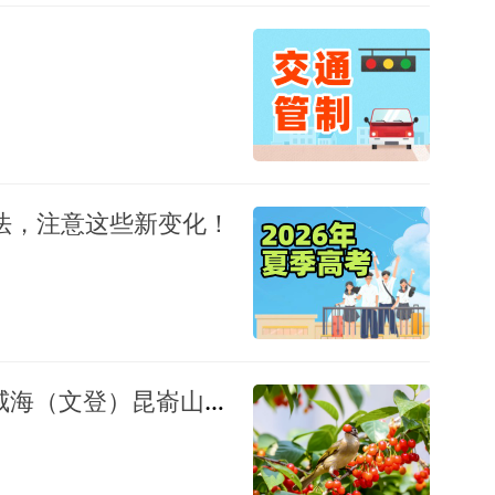
办法，注意这些新变化！
5月16日—6月15日，第二十二届威海（文登）昆嵛山樱桃采摘季启幕