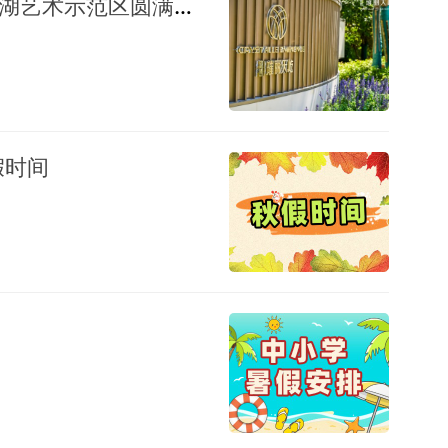
质造力+惊艳度！盛德·璀丽天屹山湖艺术示范区圆满启卷
假时间