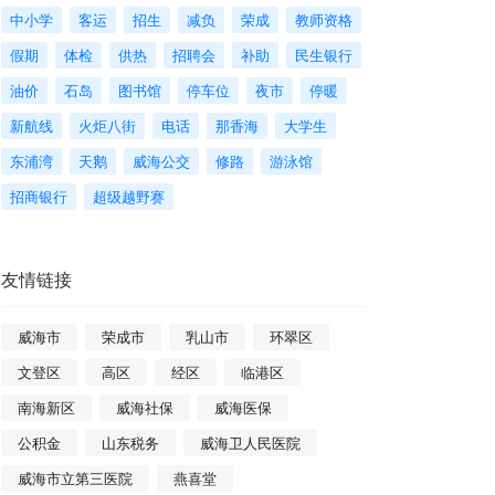
中小学
客运
招生
减负
荣成
教师资格
假期
体检
供热
招聘会
补助
民生银行
油价
石岛
图书馆
停车位
夜市
停暖
新航线
火炬八街
电话
那香海
大学生
东浦湾
天鹅
威海公交
修路
游泳馆
招商银行
超级越野赛
友情链接
威海市
荣成市
乳山市
环翠区
文登区
高区
经区
临港区
南海新区
威海社保
威海医保
公积金
山东税务
威海卫人民医院
威海市立第三医院
燕喜堂