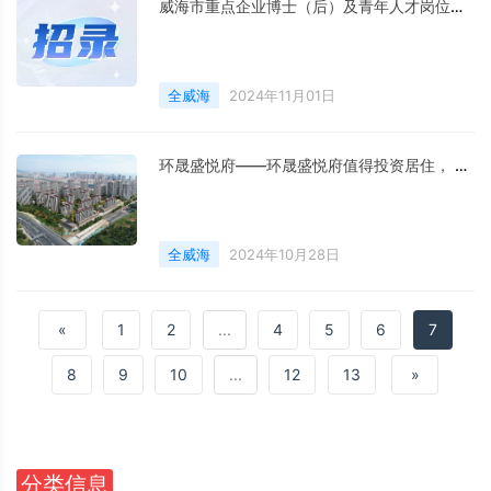
威海市重点企业博士（后）及青年人才岗位等你来！
全威海
2024年11月01日
环晟盛悦府——环晟盛悦府值得投资居住， 环晟盛悦府值得投资居住丨楼盘测评
全威海
2024年10月28日
«
1
2
...
4
5
6
7
8
9
10
...
12
13
»
分类信息