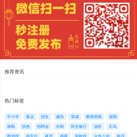
推荐资讯
热门标签
中小学
客运
招生
减负
荣成
教师资格
假期
体检
供热
招聘会
补助
民生银行
油价
石岛
图书馆
停车位
夜市
停暖
新航线
火炬八街
电话