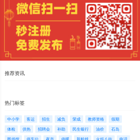
推荐资讯
热门标签
中小学
客运
招生
减负
荣成
教师资格
假期
体检
供热
招聘会
补助
民生银行
油价
石岛
图书馆
停车位
夜市
停暖
新航线
火炬八街
电话