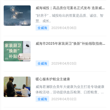
威海城投｜高品质住宅案名正式发布 迭新威海“好房子”新高度
“好房子”，城投给出的答案是品质、诚信、智
慧、成长。
全威海
2025年04月06日
威海市2025年家装厨卫“焕新”补贴领取指南（卫生洁具、家具照明、智能家居）
全威海
2025年04月03日
暖心服务护航业主健康
威海君澜联合美年大健康为业主打造专场健康
体检活动，活动提供血压检测、口腔检查、中
医脉诊、无创心血管检测、甲状腺及颈动脉彩
全威海
2025年04月02日
超等多项服务。