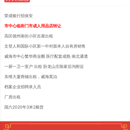
荣成银行招保安
市中心临街门市成人用品店转让
高区德州南街小区吉屋出租
文登人和国际小区新一中对面本人自有房销售
威海市中心繁华商业圈 医疗配套成熟 南北通透
一厨一卫一室户 出租 卧龙山庄陈家后沟附近
东维大厦商铺出租，威海蒿泊
档案企业招聘录入员
厂房出租
国六2020年3米2厢货