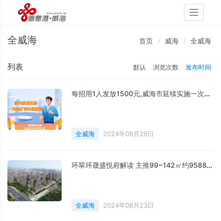
Toggle
navigati
全威海
首页
威海
全威海
列表
默认
浏览次数
发布时间
每招用1人发放1500元,威海市延续实施一次性扩岗补助政策
全威海
2024年08月29日
环翠环晟盛悦府解读 主推99~142㎡约9588元/㎡起
全威海
2024年08月23日