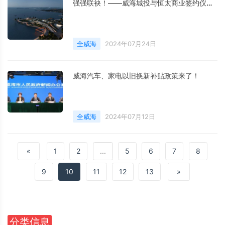
强强联袂！——威海城投与恒太商业签约仪式即将盛大启幕
全威海
2024年07月24日
威海汽车、家电以旧换新补贴政策来了！
全威海
2024年07月12日
«
1
2
...
5
6
7
8
9
10
11
12
13
»
分类信息