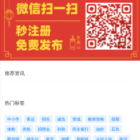
推荐资讯
热门标签
中小学
客运
招生
减负
荣成
教师资格
假期
体检
供热
招聘会
补助
民生银行
油价
石岛
图书馆
停车位
夜市
停暖
新航线
火炬八街
电话