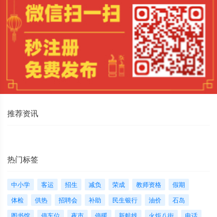
推荐资讯
热门标签
中小学
客运
招生
减负
荣成
教师资格
假期
体检
供热
招聘会
补助
民生银行
油价
石岛
图书馆
停车位
夜市
停暖
新航线
火炬八街
电话