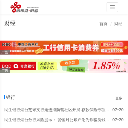
Toggle
navigati
财经
首页
财经
银行
更多
民生银行烟台芝罘支行走进海防营社区开展 存款保险专项宣传活动
07-29
民生银行烟台分行风险提示： 警惕对公账户沦为诈骗洗钱通道
07-29