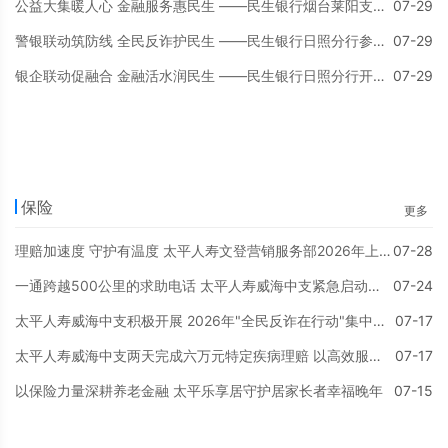
公益大集暖人心 金融服务惠民生 ——民生银行烟台莱阳支行常态化开展志愿服务
07-29
警银联动筑防线 全民反诈护民生 ——民生银行日照分行参加2026年反诈宣传月晚会
07-29
银企联动促融合 金融活水润民生 ——民生银行日照分行开展“金融服务进企业”专场活动
07-29
保险
更多
理赔加速度 守护有温度 太平人寿文登营销服务部2026年上半年交出亮眼理赔答卷
07-28
一通跨越500公里的求助电话 太平人寿威海中支紧急启动绿色通道为异地客户解忧
07-24
太平人寿威海中支积极开展 2026年"全民反诈在行动"集中宣传月活动
07-17
太平人寿威海中支两天完成六万元特定疾病理赔 以高效服务守护客户健康防线
07-17
以保险力量深耕养老金融 太平乐享居守护居家长者幸福晚年
07-15