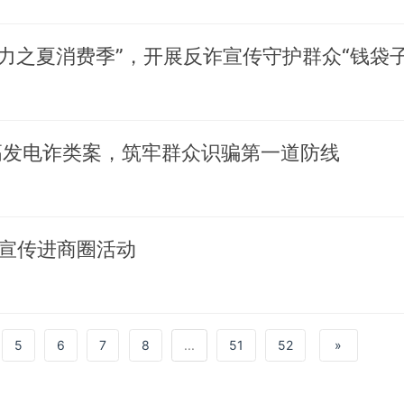
活力之夏消费季”，开展反诈宣传守护群众“钱袋子
高发电诈类案，筑牢群众识骗第一道防线
宣传进商圈活动
5
6
7
8
...
51
52
»