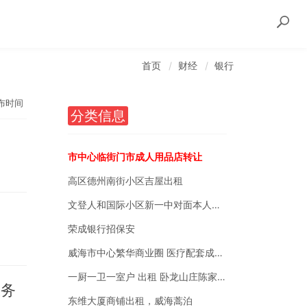
首页
财经
银行
布时间
分类信息
市中心临街门市成人用品店转让
高区德州南街小区吉屋出租
文登人和国际小区新一中对面本人自有房销售
荣成银行招保安
威海市中心繁华商业圈 医疗配套成熟 南北通透
一厨一卫一室户 出租 卧龙山庄陈家后沟附近
服务
东维大厦商铺出租，威海蒿泊