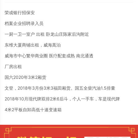
荣成银行招保安
档案企业招聘录入员
一厨一卫一室户 出租 卧龙山庄陈家后沟附近
东维大厦商铺出租，威海蒿泊
威海市中心繁华商业圈 医疗配套成熟 南北通透
厂房出租
国六2020年3米2厢货
文登，2018年3月份3米3福田厢货。国五全柴汽油1.5排量
2018年10月现代牌双排2米6后斗，个人一手车，车是现代牌
4米2平板自卸高低十速变速箱