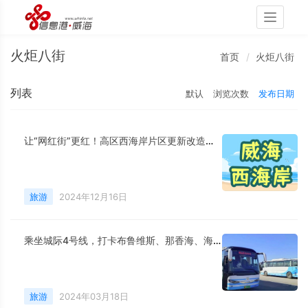
Toggle
navigati
火炬八街
首页
火炬八街
列表
默认
浏览次数
发布日期
让“网红街”更红！高区西海岸片区更新改造项目持续上新
旅游
2024年12月16日
乘坐城际4号线，打卡布鲁维斯、那香海、海草部落，连线猫头山、火炬八街。
旅游
2024年03月18日