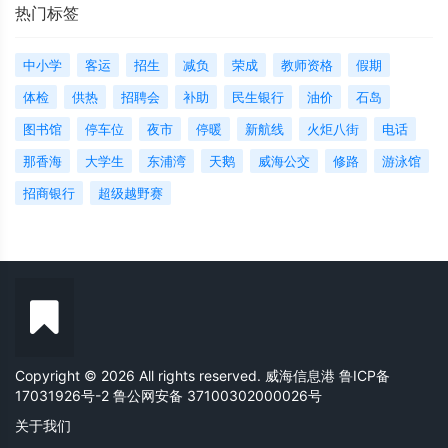
热门标签
中小学
客运
招生
减负
荣成
教师资格
假期
体检
供热
招聘会
补助
民生银行
油价
石岛
图书馆
停车位
夜市
停暖
新航线
火炬八街
电话
那香海
大学生
东浦湾
天鹅
威海公交
修路
游泳馆
招商银行
超级越野赛
Copyright © 2026 All rights reserved. 威海信息港
鲁ICP备
17031926号-2
鲁公网安备 37100302000026号
关于我们