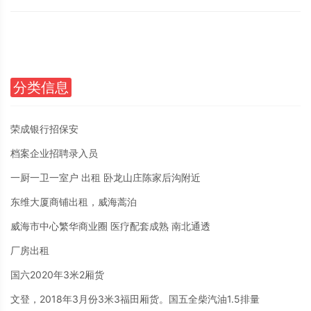
分类信息
荣成银行招保安
档案企业招聘录入员
一厨一卫一室户 出租 卧龙山庄陈家后沟附近
东维大厦商铺出租，威海蒿泊
威海市中心繁华商业圈 医疗配套成熟 南北通透
厂房出租
国六2020年3米2厢货
文登，2018年3月份3米3福田厢货。国五全柴汽油1.5排量