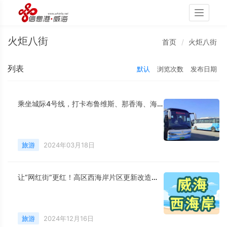
Toggle
navigati
火炬八街
首页
火炬八街
列表
默认
浏览次数
发布日期
乘坐城际4号线，打卡布鲁维斯、那香海、海草部落，连线猫头山、火炬八街。
旅游
2024年03月18日
让“网红街”更红！高区西海岸片区更新改造项目持续上新
旅游
2024年12月16日