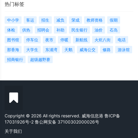
热门标签
中小学
客运
招生
减负
荣成
教师资格
假期
体检
供热
招聘会
补助
民生银行
油价
石岛
图书馆
停车位
夜市
停暖
新航线
火炬八街
电话
那香海
大学生
东浦湾
天鹅
威海公交
修路
游泳馆
招商银行
超级越野赛
Copyright © 2026 All rights reserved. 威海信息港
鲁ICP备
17031926号-2
鲁公网安备 37100302000026号
关于我们